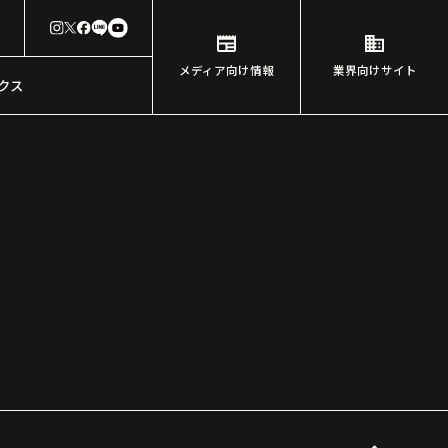
メディア向け情報
業界向けサイト
クス