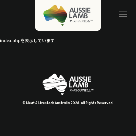
index.phpを表示しています
© Meat & Livestock Australia 2026. All Rights Reserved.