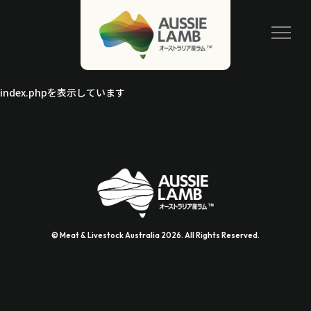
index.phpを表示しています
© Meat & Livestock Australia 2026. All Rights Reserved.