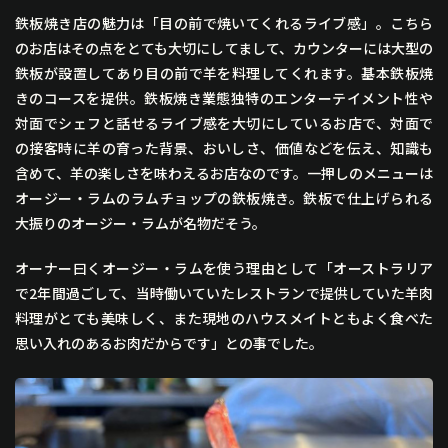
鉄板焼き店の魅力は「目の前で焼いてくれるライブ感」。こちら
のお店はその点をとても大切にしてまして、カウンターには大型の
鉄板が設置してあり目の前で羊を料理してくれます。基本鉄板焼
きのコースを提供。鉄板焼き業態独特のエンターテイメント性や
対面でシェフと話せるライブ感を大切にしているお店で、対面で
の接客時に羊の育った背景、おいしさ、価値などを伝え、知識も
含めて、羊の楽しさを味わえるお店なのです。一押しのメニューは
オージー・ラムのラムチョップの鉄板焼き。鉄板で仕上げられる
大振りのオージー・ラムが名物だそう。
オーナー曰くオージー・ラムを使う理由として「オーストラリア
で2年間過ごして、当時働いていたレストランで提供していた羊肉
料理がとても美味しく、また現地のハウスメイトともよく食べた
思い入れのあるお肉だからです」との事でした。