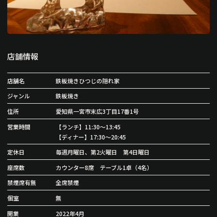
店舗情報
店舗名
鉄板焼きひつじの隠れ家
ジャンル
鉄板焼き
住所
愛知県一宮市末広3丁目17番1号
営業時間
【ランチ】11:30〜13:45
【ディナー】17:30〜20:45
定休日
毎週月曜日、第2火曜日 第4日曜日
座席数
カウンター8席 テーブル1卓（4名）
禁煙席有無
全席禁煙
個室
無
開業
2022年4月