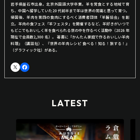
岩手県釡石市出身。北京外国語大学卒業。羊を常食とする地域で育
ち、中国へ留学していた20 代前半まで羊は世界の常識と思って育つ。
帰国後、羊肉を第四の食肉にするべく消費者団体「羊齧協会」を創
立。羊肉の食フェス「羊フェスタ」を開催するなど、羊好きがいつで
もどこでもおいしく羊を食べられる世の中を作るべく活動中（2026 年
現在で会員数2,300 名）。 著書に『かんたん家庭で作るおいしい羊肉
料理』（講談社）、『世界の羊肉レシピ 食べる！知る！旅する！』
（グラフィック社）がある。
LATEST